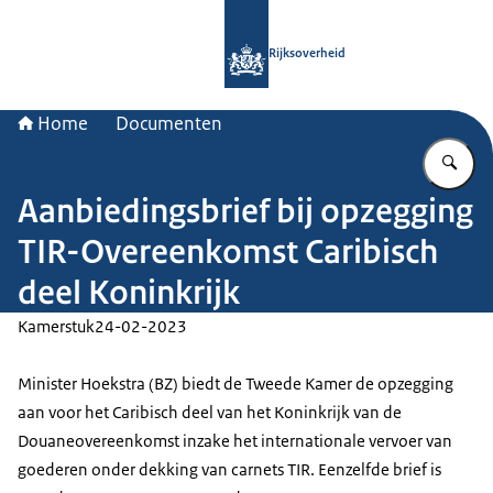
Naar de homepage van Rijksoverheid
Rijksoverheid
Home
Documenten
Vu
Aanbiedingsbrief bij opzegging
TIR-Overeenkomst Caribisch
deel Koninkrijk
Kamerstuk
24-02-2023
Minister Hoekstra (BZ) biedt de Tweede Kamer de opzegging
aan voor het Caribisch deel van het Koninkrijk van de
Douaneovereenkomst inzake het internationale vervoer van
goederen onder dekking van carnets TIR. Eenzelfde brief is