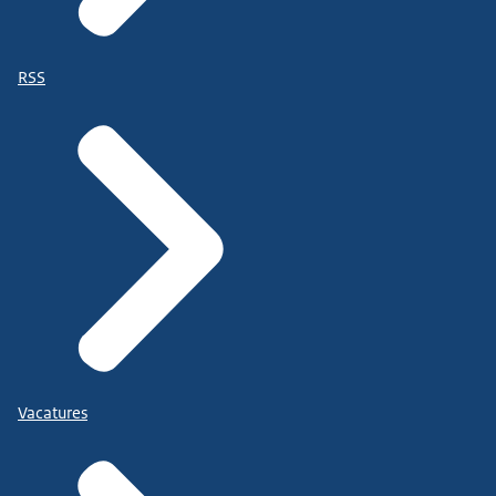
RSS
Vacatures