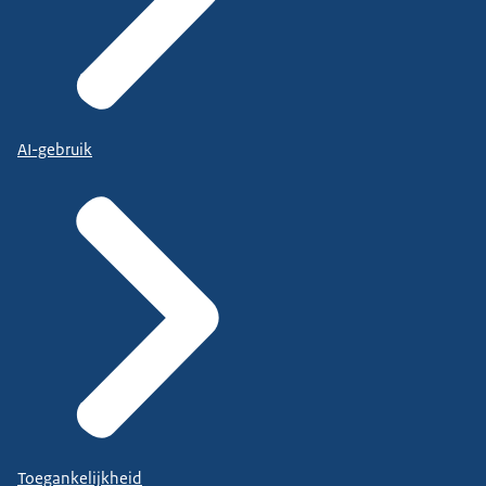
AI-gebruik
Toegankelijkheid