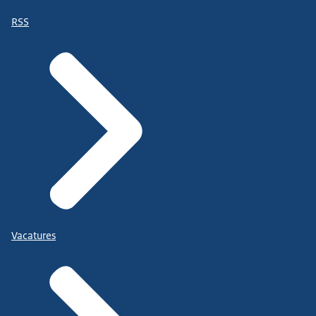
RSS
Vacatures