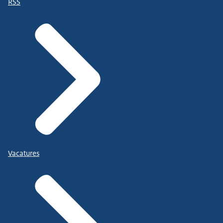
RSS
Vacatures