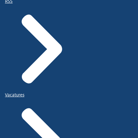
RSS
Vacatures