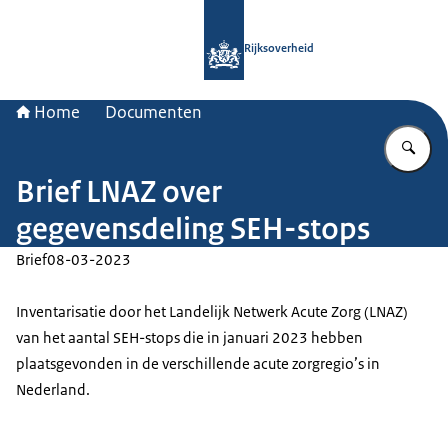
Naar de homepage van Rijksoverheid
Rijksoverheid
Home
Documenten
Vu
Brief LNAZ over
gegevensdeling SEH-stops
Brief
08-03-2023
Inventarisatie door het Landelijk Netwerk Acute Zorg (LNAZ)
van het aantal SEH-stops die in januari 2023 hebben
plaatsgevonden in de verschillende acute zorgregio’s in
Nederland.