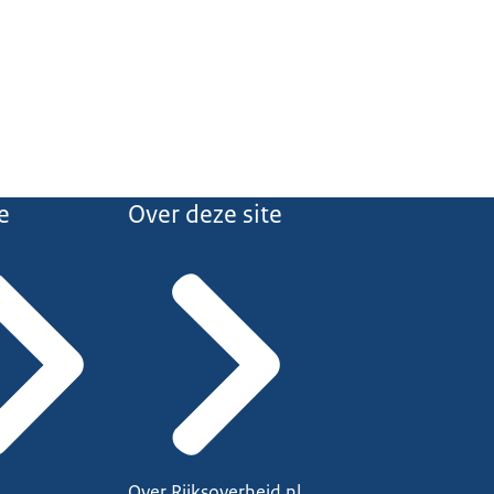
e
Over deze site
Over Rijksoverheid.nl