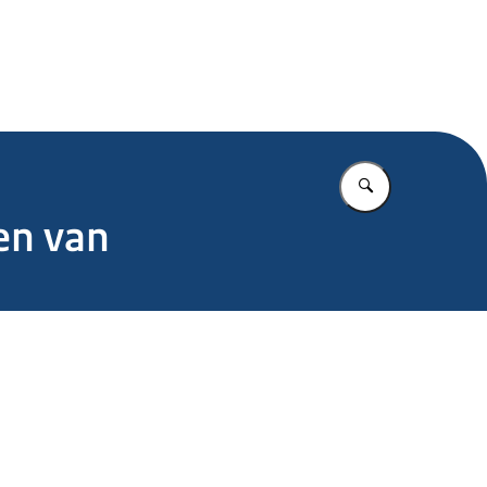
.nl
Vul in wat u z
en van