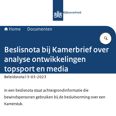
Naar de homepage van Rijksoverheid
Rijksoverheid
Home
Documenten
Vu
Beslisnota bij Kamerbrief over
analyse ontwikkelingen
topsport en media
Beleidsnota
13-03-2023
In een beslisnota staat achtergrondinformatie die
bewindspersonen gebruiken bij de besluitvorming over een
Kamerstuk.