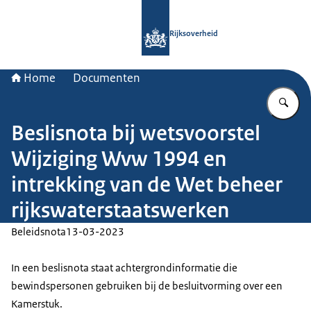
Naar de homepage van Rijksoverheid
Rijksoverheid
Home
Documenten
Vu
Beslisnota bij wetsvoorstel
Wijziging Wvw 1994 en
intrekking van de Wet beheer
rijkswaterstaatswerken
Beleidsnota
13-03-2023
In een beslisnota staat achtergrondinformatie die
bewindspersonen gebruiken bij de besluitvorming over een
Kamerstuk.