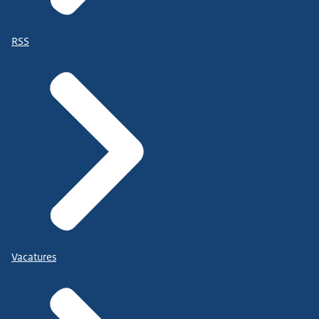
RSS
Vacatures