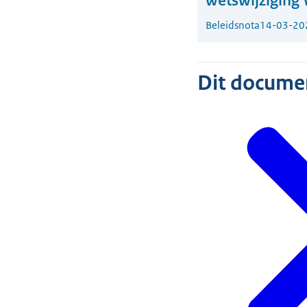
wetswijziging
Beleidsnota
14-03-20
Dit document