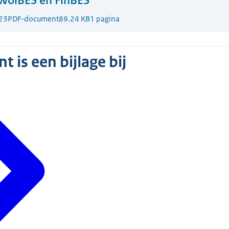
 WolBES en FinBES
23
PDF-document
89.24 KB
1 pagina
 is een bijlage bij