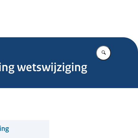
.nl
Vul in wat u z
ing wetswijziging
ing