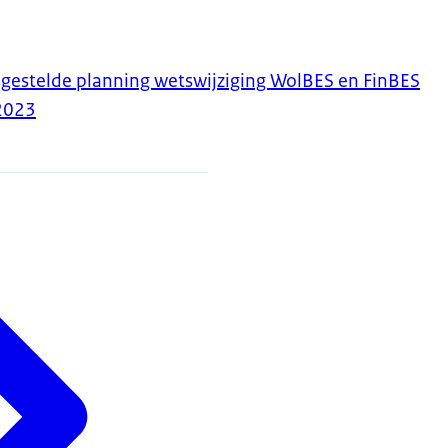
jgestelde planning wetswijziging WolBES en FinBES
2023