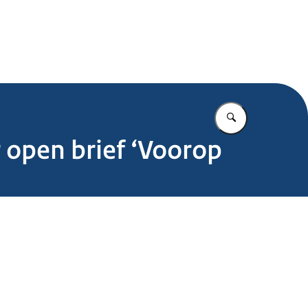
.nl
Vul in wat u z
 open brief ‘Voorop