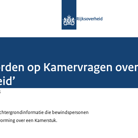
Naar de homepage van Rijksoverheid
Rijksoverheid
orden op Kamervragen over
id’
3
 achtergrondinformatie die bewindspersonen
tvorming over een Kamerstuk.