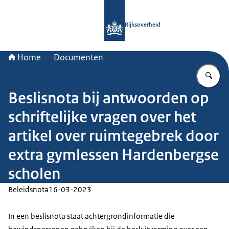
Naar de homepage van Rijksoverheid
Rijksoverheid
Home
Documenten
Vu
Beslisnota bij antwoorden op
schriftelijke vragen over het
artikel over ruimtegebrek door
extra gymlessen Hardenbergse
scholen
Beleidsnota
16-03-2023
In een beslisnota staat achtergrondinformatie die