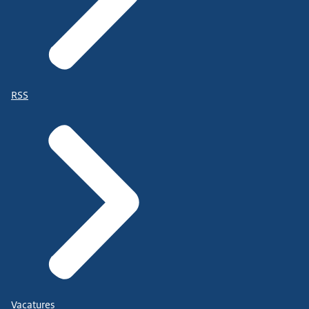
RSS
Vacatures