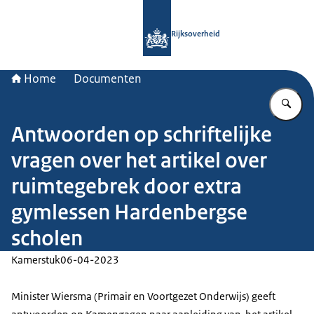
Naar de homepage van Rijksoverheid
Rijksoverheid
Home
Documenten
Vu
Antwoorden op schriftelijke
vragen over het artikel over
ruimtegebrek door extra
gymlessen Hardenbergse
scholen
Kamerstuk
06-04-2023
Minister Wiersma (Primair en Voortgezet Onderwijs) geeft