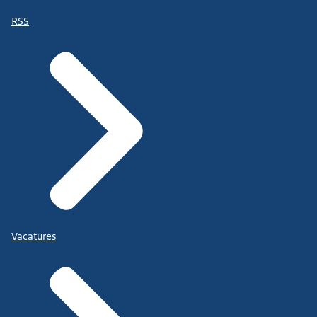
RSS
Vacatures