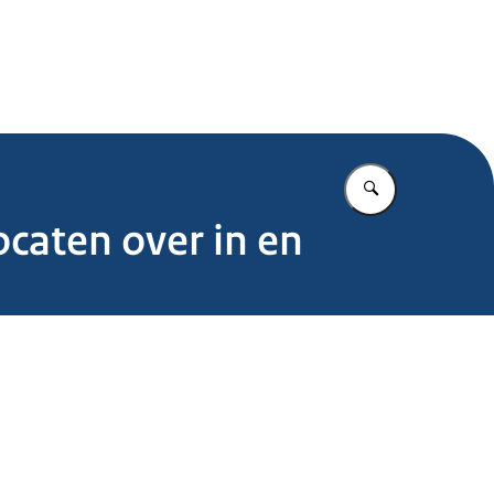
.nl
Vul in wat u z
ocaten over in en