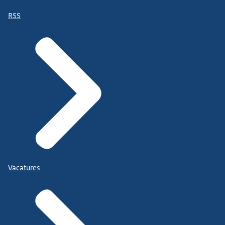
RSS
Vacatures