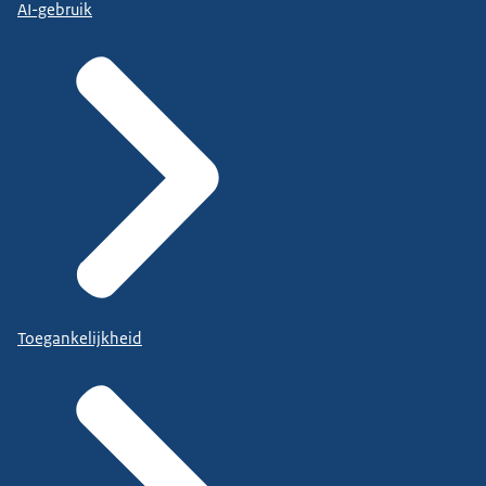
AI-gebruik
Toegankelijkheid