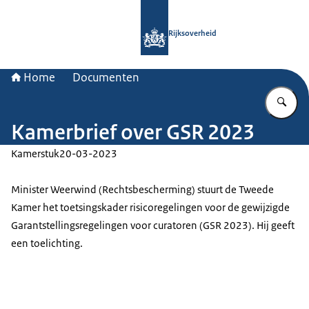
Naar de homepage van Rijksoverheid
Rijksoverheid
Home
Documenten
Vu
Kamerbrief over GSR 2023
Kamerstuk
20-03-2023
Minister Weerwind (Rechtsbescherming) stuurt de Tweede
Kamer het toetsingskader risicoregelingen voor de gewijzigde
Garantstellingsregelingen voor curatoren (GSR 2023). Hij geeft
een toelichting.