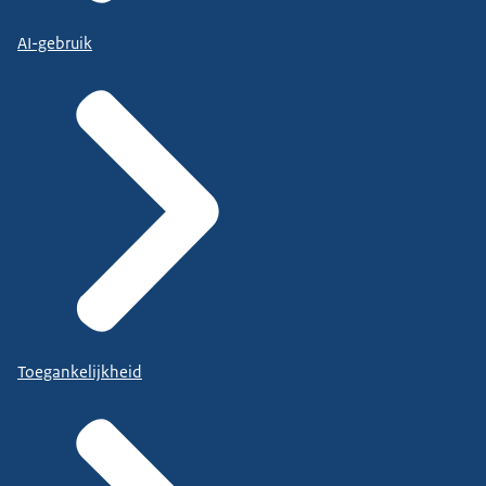
AI-gebruik
Toegankelijkheid