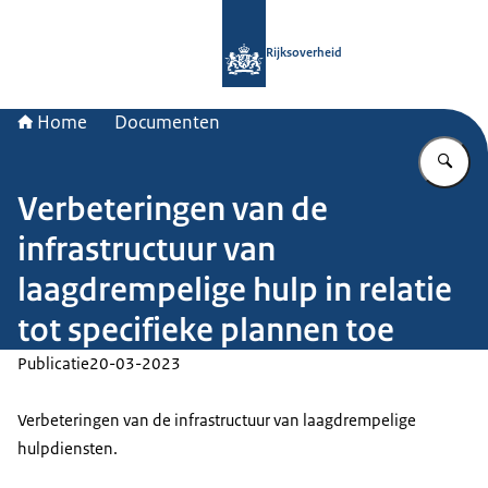
Naar de homepage van Rijksoverheid
Rijksoverheid
Home
Documenten
Vu
Verbeteringen van de
infrastructuur van
laagdrempelige hulp in relatie
tot specifieke plannen toe
Publicatie
20-03-2023
Verbeteringen van de infrastructuur van laagdrempelige
hulpdiensten.