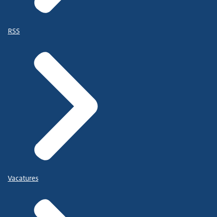
RSS
Vacatures