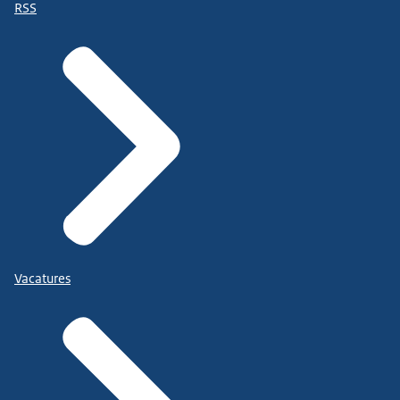
RSS
Vacatures