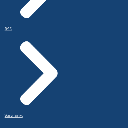
RSS
Vacatures