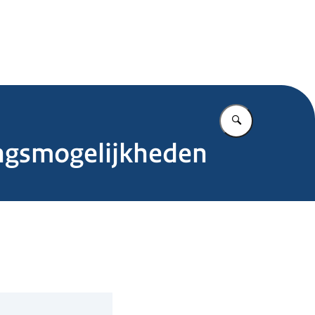
.nl
Vul in wat u z
ingsmogelijkheden