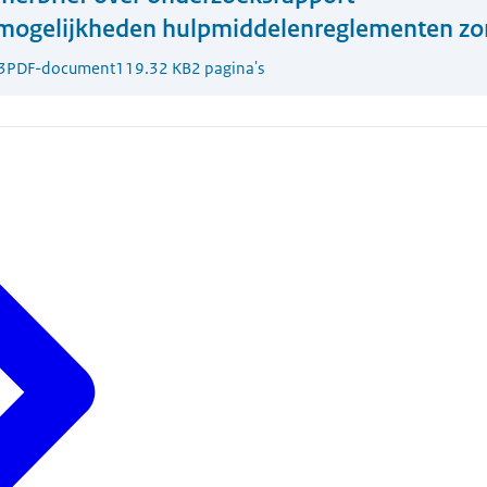
mogelijkheden hulpmiddelenreglementen zo
3
PDF-document
119.32 KB
2 pagina's