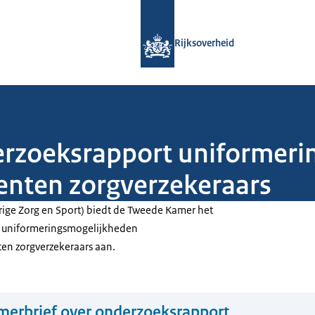
Naar de homepage van Rijksoverheid
Rijksoverheid
erzoeksrapport uniformer
nten zorgverzekeraars
rige Zorg en Sport) biedt de Tweede Kamer het
 uniformeringsmogelijkheden
n zorgverzekeraars aan.
erbrief over onderzoeksrapport