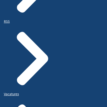
RSS
Vacatures