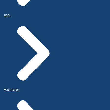
RSS
Vacatures