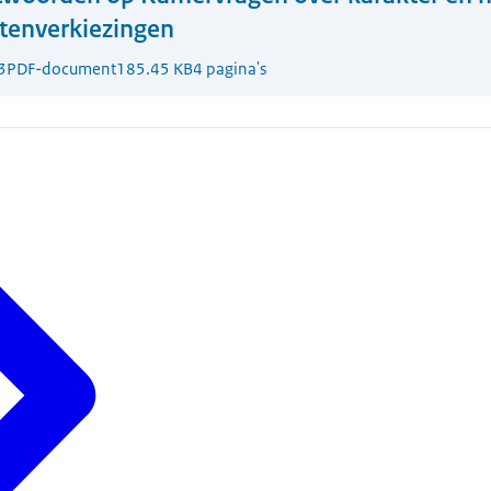
atenverkiezingen
3
PDF-document
185.45 KB
4 pagina's