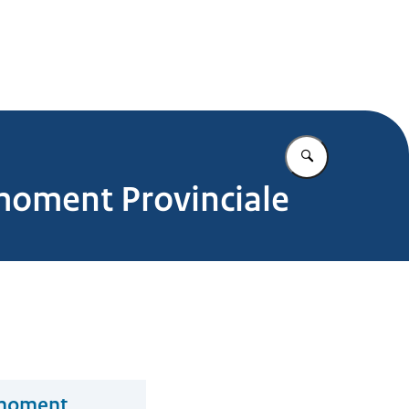
.nl
Vul in wat u z
moment Provinciale
 moment