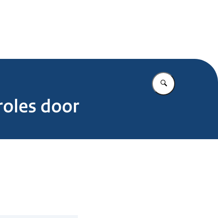
.nl
Vul in wat u z
roles door