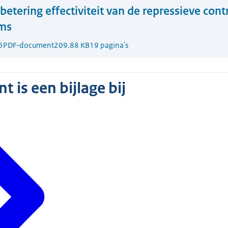
betering effectiviteit van de repressieve cont
ams
5
PDF-document
209.88 KB
19 pagina's
 is een bijlage bij