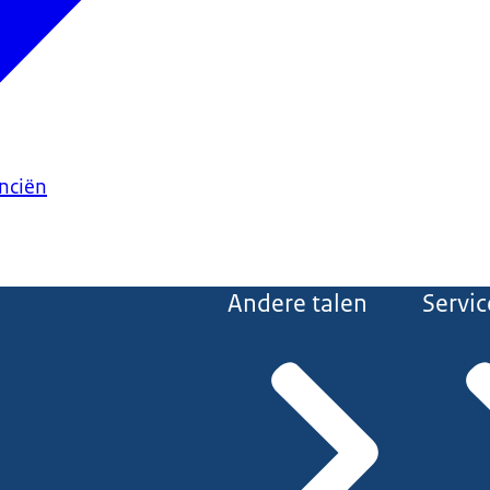
anciën
Andere talen
Servic