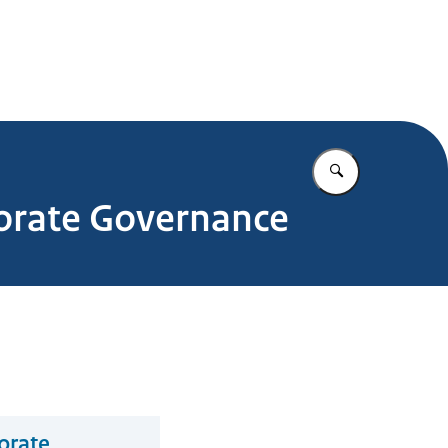
.nl
Vul in wat u z
porate Governance
orate