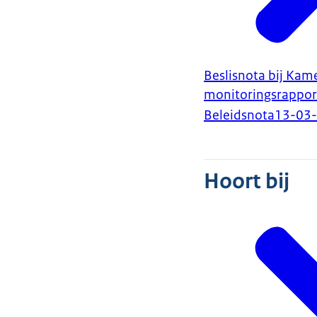
Beslisnota bij Kam
monitoringsrappor
Beleidsnota
13-03
Hoort bij