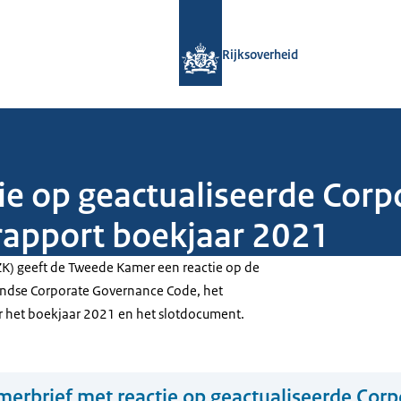
Naar de homepage van Rijksoverheid
Rijksoverheid
ie op geactualiseerde Cor
rapport boekjaar 2021
ZK) geeft de Tweede Kamer een reactie op de
andse
Corporate Governance Code
, het
r het boekjaar 2021 en het slotdocument.
erbrief met reactie op geactualiseerde Corp