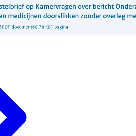
stelbrief op Kamervragen over bericht Onder
ven medicijnen doorslikken zonder overleg me
3
PDF-document
68.78 KB
1 pagina