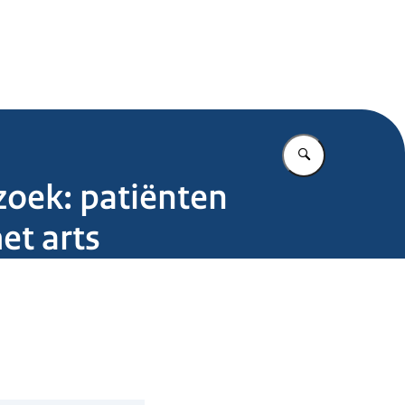
.nl
Vul in wat u z
zoek: patiënten
et arts