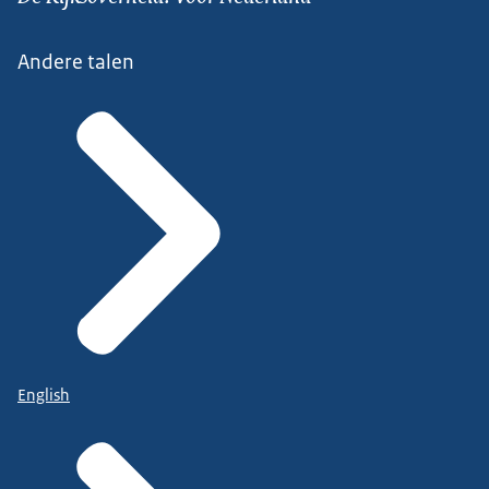
Andere talen
English