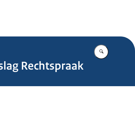
.nl
Vul in wat u z
rslag Rechtspraak