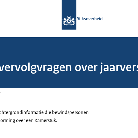
Naar de homepage van Rijksoverheid
Rijksoverheid
e vervolgvragen over jaarve
3
 achtergrondinformatie die bewindspersonen
tvorming over een Kamerstuk.