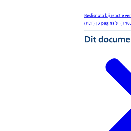
Beslisnota bij reactie v
(PDF) | 3 pagina’s | (148
Dit document