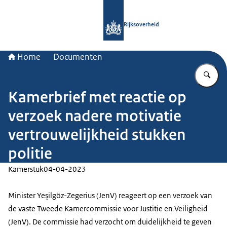
Naar de homepage van Rijksoverheid
Rijksoverheid
Home
Documenten
Vu
Kamerbrief met reactie op
verzoek nadere motivatie
vertrouwelijkheid stukken
politie
Kamerstuk
04-04-2023
Minister Yeşilgöz-Zegerius (JenV) reageert op een verzoek van
de vaste Tweede Kamercommissie voor Justitie en Veiligheid
(JenV). De commissie had verzocht om duidelijkheid te geven