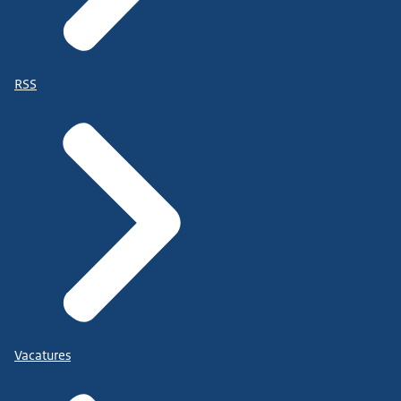
RSS
Vacatures