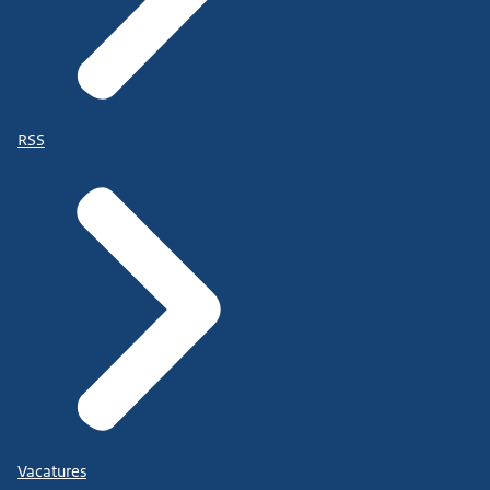
RSS
Vacatures