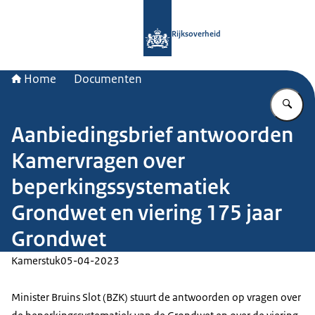
Naar de homepage van Rijksoverheid
Rijksoverheid
Home
Documenten
Vu
Aanbiedingsbrief antwoorden
Kamervragen over
beperkingssystematiek
Grondwet en viering 175 jaar
Grondwet
Kamerstuk
05-04-2023
Minister Bruins Slot (BZK) stuurt de antwoorden op vragen over