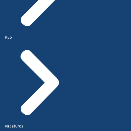
RSS
Vacatures