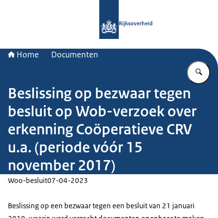
Naar de homepage van Rijksoverheid
Rijksoverheid
Home
Documenten
Vu
Beslissing op bezwaar tegen
besluit op Wob-verzoek over
erkenning Coöperatieve CRV
u.a. (periode vóór 15
november 2017)
Woo-besluit
07-04-2023
Beslissing op een bezwaar tegen een besluit van 21 januari