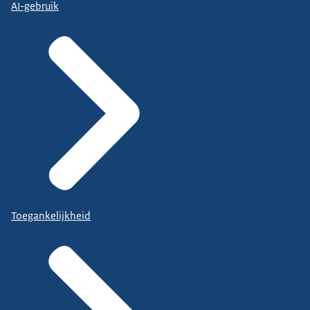
AI-gebruik
Toegankelijkheid