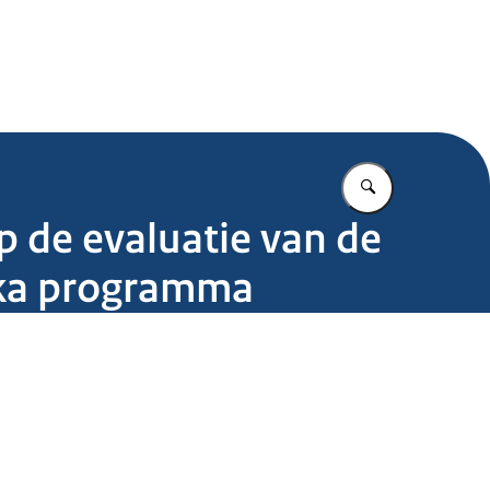
.nl
Vul in wat u z
p de evaluatie van de
aka programma