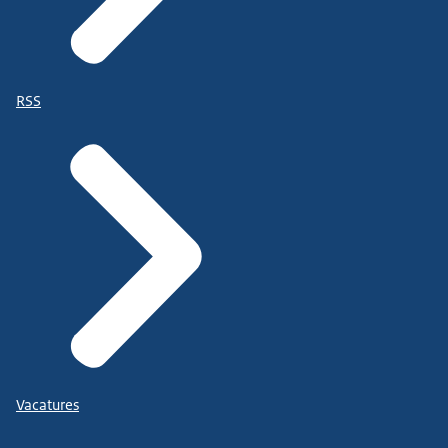
RSS
Vacatures