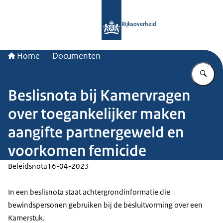
Naar de homepage van Rijksoverheid
Rijksoverheid
Home
Documenten
Vu
Beslisnota bij Kamervragen
over toegankelijker maken
aangifte partnergeweld en
voorkomen femicide
Beleidsnota
16-04-2023
In een beslisnota staat achtergrondinformatie die
bewindspersonen gebruiken bij de besluitvorming over een
Kamerstuk.