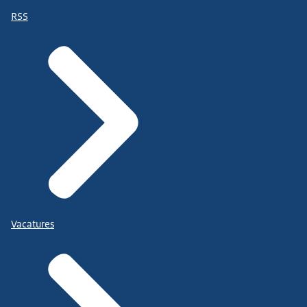
RSS
Vacatures