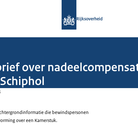
Naar de homepage van Rijksoverheid
Rijksoverheid
brief over nadeelcompensat
 Schiphol
3
 achtergrondinformatie die bewindspersonen
tvorming over een Kamerstuk.