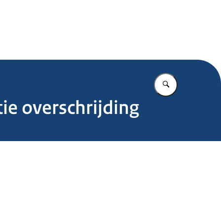
.nl
Vul in wat u z
ie overschrijding