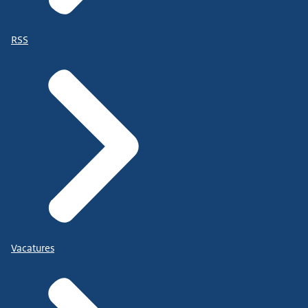
RSS
Vacatures