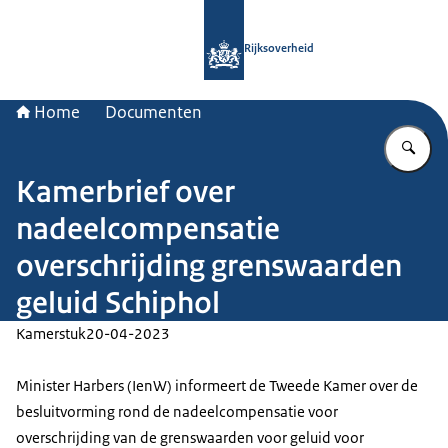
Naar de homepage van Rijksoverheid
Rijksoverheid
Home
Documenten
Vu
Kamerbrief over
nadeelcompensatie
overschrijding grenswaarden
geluid Schiphol
Kamerstuk
20-04-2023
Minister Harbers (IenW) informeert de Tweede Kamer over de
besluitvorming rond de nadeelcompensatie voor
overschrijding van de grenswaarden voor geluid voor