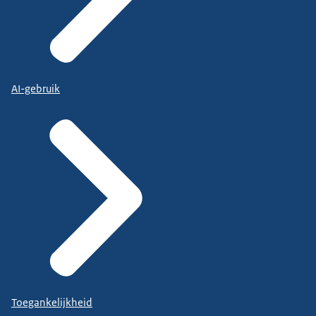
AI-gebruik
Toegankelijkheid