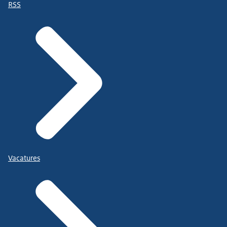
RSS
Vacatures