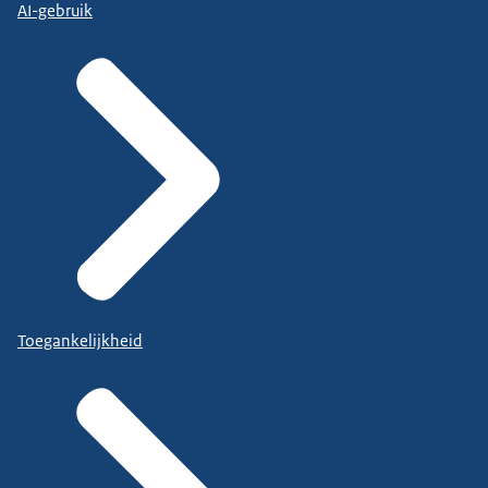
AI-gebruik
Toegankelijkheid