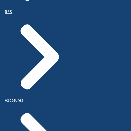
RSS
Vacatures