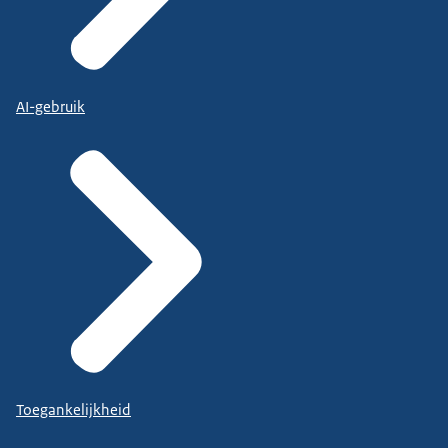
AI-gebruik
Toegankelijkheid