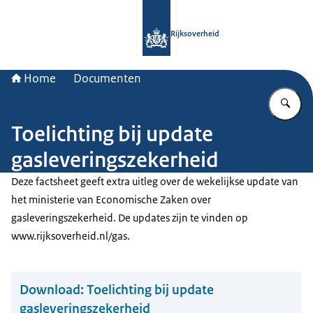
Naar de homepage van Rijksoverheid
Rijksoverheid
Home
Documenten
Vu
Toelichting bij update
gasleveringszekerheid
Deze factsheet geeft extra uitleg over de wekelijkse update van
het ministerie van Economische Zaken over
gasleveringszekerheid. De updates zijn te vinden op
www.rijksoverheid.nl/gas.
Download:
Toelichting bij update
gasleveringszekerheid