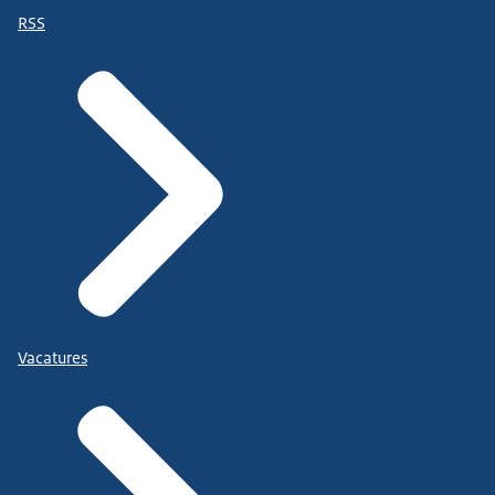
RSS
Vacatures