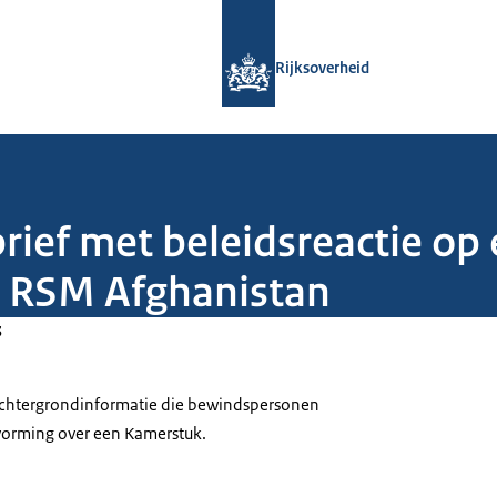
Naar de homepage van Rijksoverheid
Rijksoverheid
rief met beleidsreactie op
e RSM Afghanistan
3
 achtergrondinformatie die bewindspersonen
tvorming over een Kamerstuk.