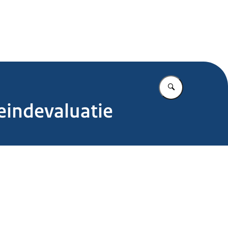
.nl
Vul in wat u z
 eindevaluatie