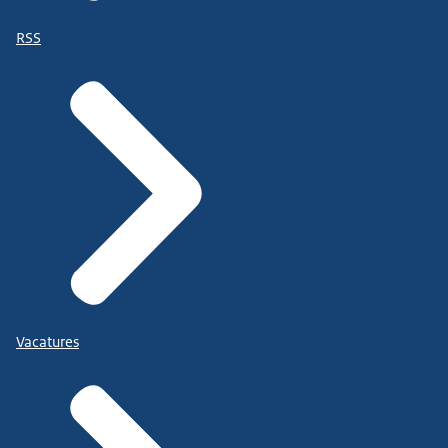
RSS
Vacatures