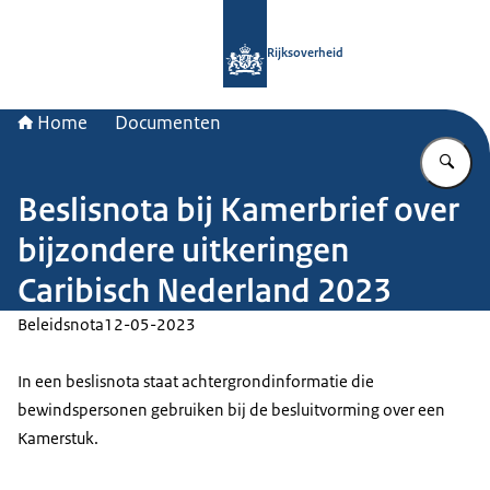
Naar de homepage van Rijksoverheid
Rijksoverheid
Home
Documenten
Vu
Beslisnota bij Kamerbrief over
bijzondere uitkeringen
Caribisch Nederland 2023
Beleidsnota
12-05-2023
In een beslisnota staat achtergrondinformatie die
bewindspersonen gebruiken bij de besluitvorming over een
Kamerstuk.