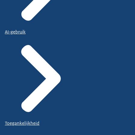
AI-gebruik
Toegankelijkheid