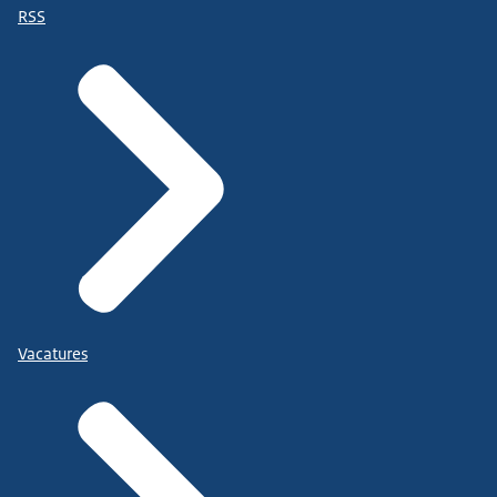
RSS
Vacatures