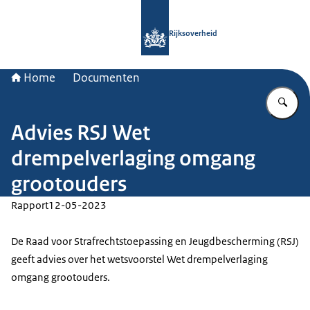
Naar de homepage van Rijksoverheid
Rijksoverheid
Home
Documenten
Vu
Advies RSJ Wet
drempelverlaging omgang
grootouders
Rapport
12-05-2023
De Raad voor Strafrechtstoepassing en Jeugdbescherming (RSJ)
geeft advies over het wetsvoorstel Wet drempelverlaging
omgang grootouders.