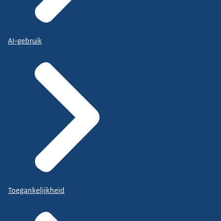
AI-gebruik
Toegankelijkheid