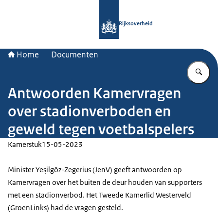
Naar de homepage van Rijksoverheid
Rijksoverheid
Home
Documenten
Vu
Antwoorden Kamervragen
over stadionverboden en
geweld tegen voetbalspelers
Kamerstuk
15-05-2023
Minister Yeşilgöz-Zegerius (JenV) geeft antwoorden op
Kamervragen over het buiten de deur houden van supporters
met een stadionverbod. Het Tweede Kamerlid Westerveld
(GroenLinks) had de vragen gesteld.