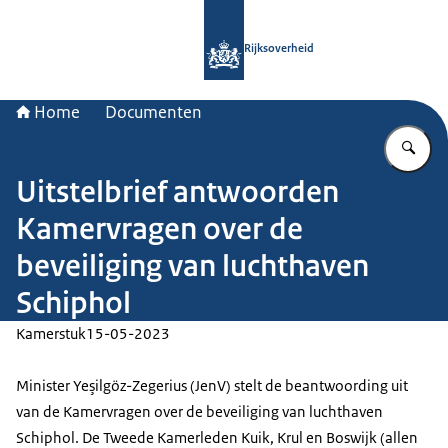
Naar de homepage van Rijksoverheid
Rijksoverheid
Home
Documenten
Vu
Uitstelbrief antwoorden
Kamervragen over de
beveiliging van luchthaven
Schiphol
Kamerstuk
15-05-2023
Minister Yeşilgöz-Zegerius (JenV) stelt de beantwoording uit
van de Kamervragen over de beveiliging van luchthaven
Schiphol. De Tweede Kamerleden Kuik, Krul en Boswijk (allen