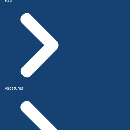
RSS
Vacatures